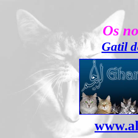
Os no
Gatil 
www.al