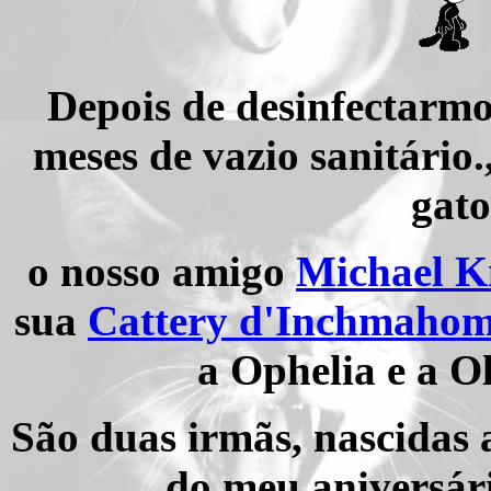
Depois de desinfectarmos
meses de vazio sanitário
gat
o nosso amigo
Michael K
sua
Cattery d'Inchmaho
a Ophelia e a O
São duas irmãs, nascidas a
do meu aniversári